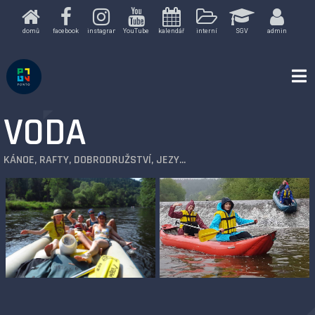
Skip
to
domů
facebook
instagram
YouTube
kalendář
interní
SGV
admin
content
STŘEDISKO VOLNÉHO ČASU SGV
VODA
KÁNOE, RAFTY, DOBRODRUŽSTVÍ, JEZY...