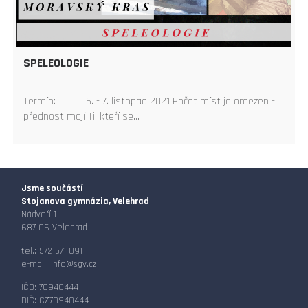
SPELEOLOGIE
Termín: 6. - 7. listopad 2021 Počet míst je omezen -
přednost mají Ti, kteří se…
Jsme součástí
Stojanova gymnázia, Velehrad
Nádvoří 1
687 06 Velehrad
tel.: 572 571 091
e-mail:
info@sgv.cz
IČO: 70940444
DIČ: CZ70940444