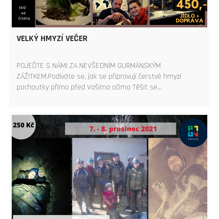
VELKÝ HMYZÍ VEČER
POJEĎTE S NÁMI ZA NEVŠEDNÍM GURMÁNSKÝM
ZÁŽITKEM.Podíváte se, jak se připravují čerstvé hmyzí
pochoutky přímo před Vašima očima Těšit se…